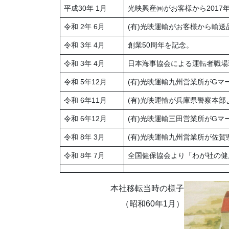
平成30年 1月
光映興産㈱がお客様から2017
令和 2年 6月
(有)光映運輸がお客様から輸
令和 3年 4月
創業50周年を記念。
令和 3年 4月
日本海事協会による運転者職場
令和 5年12月
(有)光映運輸九州営業所がGマ
令和 6年11月
(有)光映運輸が兵庫県警察本
令和 6年12月
(有)光映運輸三田営業所がGマ
令和 8年 3月
(有)光映運輸九州営業所が佐
令和 8年 7月
全国健保協会より「わが社の健
本社移転当時の様子
（昭和60年1月）