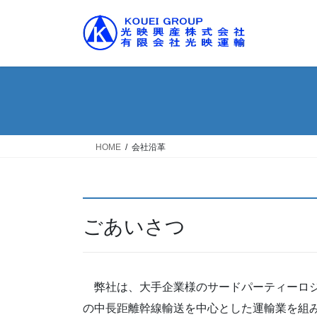
コ
ナ
ン
ビ
テ
ゲ
ン
ー
ツ
シ
へ
ョ
ス
ン
キ
に
ッ
移
HOME
会社沿革
プ
動
ごあいさつ
弊社は、大手企業様のサードパーティーロジ
の中長距離幹線輸送を中心とした運輸業を組